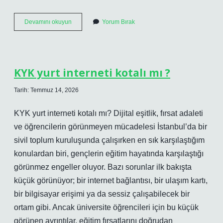
KYK
Devamını okuyun
Yorum Bırak
yurt
interneti
kotalı
mı
?
KYK yurt interneti kotalı mı ?
Tarih: Temmuz 14, 2026
KYK yurt interneti kotalı mı? Dijital eşitlik, fırsat adaleti
ve öğrencilerin görünmeyen mücadelesi İstanbul’da bir
sivil toplum kuruluşunda çalışırken en sık karşılaştığım
konulardan biri, gençlerin eğitim hayatında karşılaştığı
görünmez engeller oluyor. Bazı sorunlar ilk bakışta
küçük görünüyor; bir internet bağlantısı, bir ulaşım kartı,
bir bilgisayar erişimi ya da sessiz çalışabilecek bir
ortam gibi. Ancak üniversite öğrencileri için bu küçük
görünen ayrıntılar, eğitim fırsatlarını doğrudan