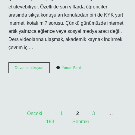
etkileyebiliyor. Özellikle son yıllarda öğrenciler
arasında sıkça konuşulan konulardan biri de KYK yurt
interneti kotalı mı? sorusu. Çünkü günümüzde internet
artık yalnızca eğlence veya sosyal medya aracı değil.
Ders videolarına ulaşmak, akademik kaynak indirmek,
çevrim içi…
KYK
Devamını okuyun
Yorum Bırak
yurt
interneti
kotalı
mı
?
Yazı
Önceki
1
2
3
…
sayfalaması
183
Sonraki