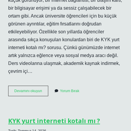
küçük görünüyor; bir internet bağlantısı, bir ulaşım kartı,
bir bilgisayar erişimi ya da sessiz çalışabilecek bir
ortam gibi. Ancak üniversite öğrencileri için bu küçük
görünen ayrıntılar, eğitim fırsatlarını doğrudan
etkileyebiliyor. Özellikle son yıllarda öğrenciler
arasında sıkça konuşulan konulardan biri de KYK yurt
interneti kotalı mı? sorusu. Çünkü günümüzde internet
artık yalnızca eğlence veya sosyal medya aracı değil.
Ders videolarına ulaşmak, akademik kaynak indirmek,
çevrim içi…
KYK
Devamını okuyun
Yorum Bırak
yurt
interneti
kotalı
mı
?
KYK yurt interneti kotalı mı ?