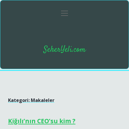
menüyü
Anasayfa
Gizlilik Politikası
Yasal Uyarı
aç
SeherYeli.com
Kategori:
Makaleler
Kiğılı’nın CEO’su kim ?