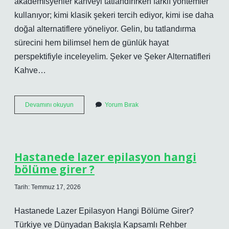
akademisyenler kahveyi tatlandırırken farklı yöntemler
kullanıyor; kimi klasik şekeri tercih ediyor, kimi ise daha
doğal alternatiflere yöneliyor. Gelin, bu tatlandırma
sürecini hem bilimsel hem de günlük hayat
perspektifiyle inceleyelim. Şeker ve Şeker Alternatifleri
Kahve…
Kahve
Devamını okuyun
Yorum Bırak
neyle
tatlandırılır
?
Hastanede lazer epilasyon hangi
bölüme girer ?
Tarih: Temmuz 17, 2026
Hastanede Lazer Epilasyon Hangi Bölüme Girer?
Türkiye ve Dünyadan Bakışla Kapsamlı Rehber