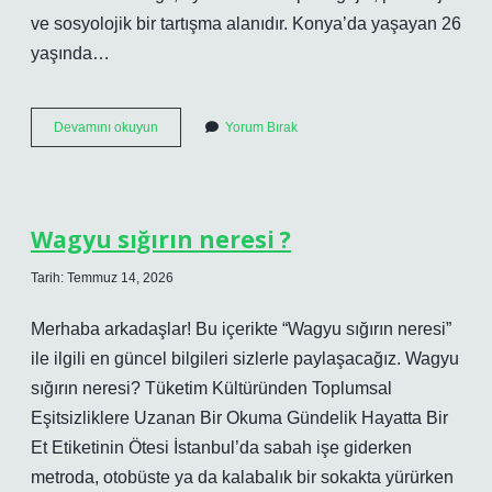
ve sosyolojik bir tartışma alanıdır. Konya’da yaşayan 26
yaşında…
Yaşa
Devamını okuyun
Yorum Bırak
göre
koro
çeşitleri
nelerdir
?
Wagyu sığırın neresi ?
Tarih: Temmuz 14, 2026
Merhaba arkadaşlar! Bu içerikte “Wagyu sığırın neresi”
ile ilgili en güncel bilgileri sizlerle paylaşacağız. Wagyu
sığırın neresi? Tüketim Kültüründen Toplumsal
Eşitsizliklere Uzanan Bir Okuma Gündelik Hayatta Bir
Et Etiketinin Ötesi İstanbul’da sabah işe giderken
metroda, otobüste ya da kalabalık bir sokakta yürürken