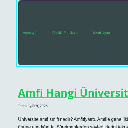
Anasayfa
Gizlilik Politikası
Yasal Uyarı
SeherYeli.com
Amfi Hangi Üniversi
Yazılar
Tarih: Eylül 9, 2025
Üniversite amfi sınıfı nedir? Amfitiyatro. Amfile genellikle
önüne alındığında, öğretmenlerden söylediklerini tekr