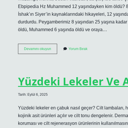
Ebpipedia Hz Muhammed 12 yaşındayken kim öldü? 8. yü
İshak’ın Siyer’in kaynaklarındaki hikayeleri, 12 yaşın
durdurdu. Peygamberimiz 8 yaşından 25 yaşına kadar k
öldü, Muhammed 6 yaşında öldü ve oraya…
Ebu
Devamını okuyun
Yorum Bırak
Talip
Öldüğünde
Peygamberimiz
Kaç
Yaşındaydı
Yüzdeki Lekeler Ve 
Tarih: Eylül 6, 2025
Yüzdeki lekeler en çabuk nasıl geçer? Cilt lambaları, h
kojinik asit ürünleri açılır ve cilt tonu dengelenir. De
koruması ve cilt rejenerasyon ürünlerinin kullanılmasın