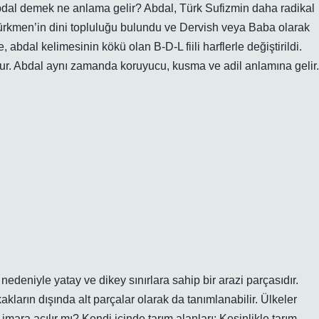
. Abdal demek ne anlama gelir? Abdal, Türk Sufizmin daha radikal
ürkmen’in dini topluluğu bulundu ve Dervish veya Baba olarak
abdal kelimesinin kökü olan B-D-L fiili harflerle değiştirildi.
nur. Abdal aynı zamanda koruyucu, kusma ve adil anlamına gelir.
edeniyle yatay ve dikey sınırlara sahip bir arazi parçasıdır.
kların dışında alt parçalar olarak da tanımlanabilir. Ülkeler
i imara açılır mı? Kendi içinde tarım alanları; Kesinlikle tarım