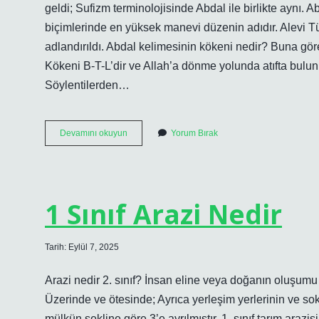
geldi; Sufizm terminolojisinde Abdal ile birlikte aynı
biçimlerinde en yüksek manevi düzenin adıdır. Alevi T
adlandırıldı. Abdal kelimesinin kökeni nedir? Buna göre, 
Kökeni B-T-L’dir ve Allah’a dönme yolunda atıfta bulu
Söylentilerden…
Abdal
Devamını okuyun
Yorum Bırak
Ne
Demek
Arapçada
1 Sınıf Arazi Nedir
Tarih: Eylül 7, 2025
Arazi nedir 2. sınıf? İnsan eline veya doğanın oluşumu n
Üzerinde ve ötesinde; Ayrıca yerleşim yerlerinin ve soka
mülkün şekline göre 3’e ayrılmıştır. 1. sınıf tarım arazis