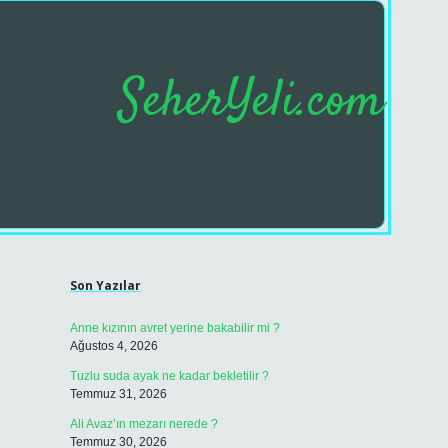
SeherYeli.com
Sidebar
https://betci.c
Son Yazılar
Anne kızının avret yerine bakabilir mi ?
Ağustos 4, 2026
Tuzlu suda ayak ne kadar bekletilir ?
Temmuz 31, 2026
Ali Avaz’ın mezarı nerede ?
Temmuz 30, 2026