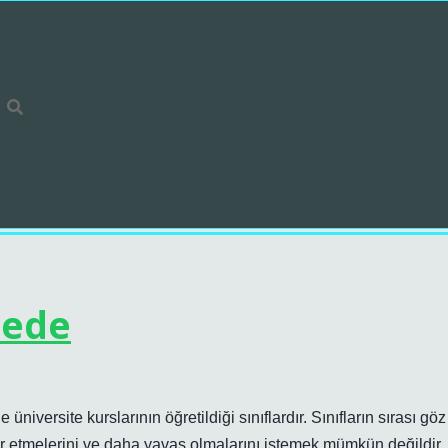
tede
 üniversite kurslarının öğretildiği sınıflardır. Sınıfların sırası göz
ar etmelerini ve daha yavaş olmalarını istemek mümkün değildir.