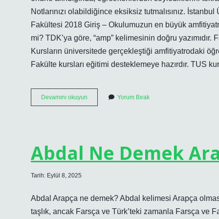
Notlarınızı olabildiğince eksiksiz tutmalısınız. İstanbul
Fakültesi 2018 Giriş – Okulumuzun en büyük amfitiyatro
mi? TDK’ya göre, “amp” kelimesinin doğru yazımıdır. Far
Kursların üniversitede gerçekleştiği amfitiyatrodaki öğ
Fakülte kursları eğitimi desteklemeye hazırdır. TUS kur
Amfi
Devamını okuyun
Yorum Bırak
Hangi
Üniversitede
Abdal Ne Demek Ar
Tarih: Eylül 8, 2025
Abdal Arapça ne demek? Abdal kelimesi Arapça olmasına 
taşlık, ancak Farsça ve Türk’teki zamanla Farsça ve F