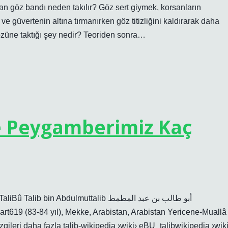
an göz bandı neden takılır? Göz sert giymek, korsanların
 ve güvertenin altına tırmanırken göz titizliğini kaldırarak daha
gözüne taktığı şey nedir? Teoriden sonra…
e Peygamberimiz Kaç
Abdulmuttalib أبو طالب بن عبد المطمط
rt619 (83-84 yıl), Mekke, Arabistan, Arabistan Yericene-Muallâ
izgileri daha fazla talib-wikipedia ›wiki› eBU_talibwikipedia ›wiki