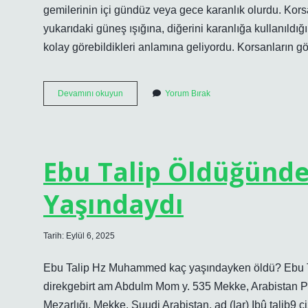
gemilerinin içi gündüz veya gece karanlık olurdu. Kors
yukarıdaki güneş ışığına, diğerini karanlığa kullanıldığı
kolay görebildikleri anlamına geliyordu. Korsanların 
Korsanlar
Devamını okuyun
Yorum Bırak
Neden
Tek
Gözünü
Kapatır
Ebu Talip Öldüğünd
Yaşındaydı
Tarih: Eylül 6, 2025
Ebu Talip Hz Muhammed kaç yaşındayken öldü? Ebu TaliBû Talib bin 
direkgebirt am Abdulm Mom y. 535 Mekke, Arabistan Pa
Mezarlığı, Mekke, Suudi Arabistan, ad (lar) Ibû talib9 ç