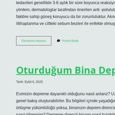
tedavileri genellikle 3-6 aylık bir süre boyunca reaksi
yöntem, dermatologlar tarafından önerilen anti -poluluta
faktöre sahip güneş koruyucu da bir zorunluluktur. Akne 
iltihaplanma ve ciltteki sebum bezleri ile enfekte olm
Yüzdeki
Devamını okuyun
Yorum Bırak
Lekeler
Ve
Akneler
Nasıl
Geçer
Oturduğum Bina Dep
Tarih: Eylül 6, 2025
Evimizin depreme dayanıklı olduğunu nasıl anlarız? Uzm
genel bakış oluşturabilirler. Bu bilgileri içinde yaşad
örtüşme yükümlülüğü yoksa, binanızın deprem direncini
nasıl öğrenirim? Depreme dirençli binamı nasıl bulabili