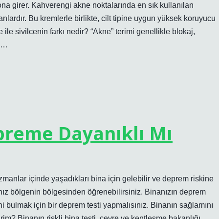
yona girer. Kahverengi akne noktalarında en sık kullanılan
nlardır. Bu kremlerle birlikte, cilt tipine uygun yüksek koruyucu
ile sivilcenin farkı nedir? “Akne” terimi genellikle blokaj,
uş…
reme Dayanıklı Mı
anlar içinde yaşadıkları bina için gelebilir ve deprem riskine
ığınız bölgenin bölgesinden öğrenebilirsiniz. Binanızın deprem
 bulmak için bir deprem testi yapmalısınız. Binanın sağlamını
rim? Binanın riskli bina testi, çevre ve kentleşme bakanlığı