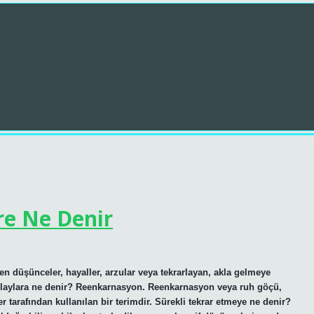
re Ne Denir
en düşünceler, hayaller, arzular veya tekrarlayan, akla gelmeye
n olaylara ne denir? Reenkarnasyon. Reenkarnasyon veya ruh göçü,
 tarafından kullanılan bir terimdir. Sürekli tekrar etmeye ne denir?