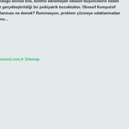
lduğu bilinse bile, kontrol edilemeyen obsesif düşüncelerin neden
ar gerçekleştirildiği bir psikiyatrik bozukluktur. Obsesif Kompulsif
ekrarlanması ne demek? Ruminasyon, problem çözmeye odaklanmadan
ünme…
sosmed.com.tr
Sitemap