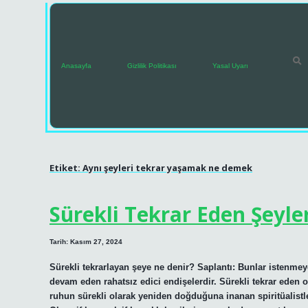
Anasayfa
Gizlilik Politikası
Yasal Uyarı
Etiket:
Aynı şeyleri tekrar yaşamak ne demek
Sürekli Tekrar Eden Şeyle
Tarih: Kasım 27, 2024
Sürekli tekrarlayan şeye ne denir? Saplantı: Bunlar istenmey
devam eden rahatsız edici endişelerdir. Sürekli tekrar ede
ruhun sürekli olarak yeniden doğduğuna inanan spiritüalistler