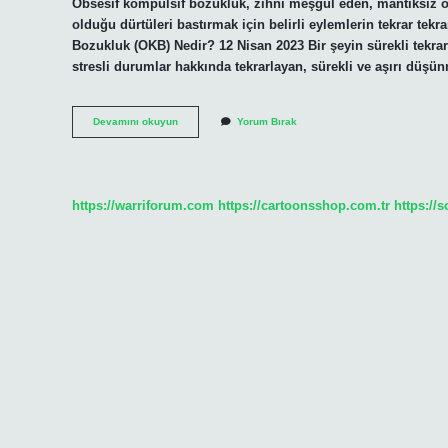
Obsesif kompulsif bozukluk, zihni meşgul eden, mantıksız o
olduğu dürtüleri bastırmak için belirli eylemlerin tekrar tekr
Bozukluk (OKB) Nedir? 12 Nisan 2023 Bir şeyin sürekli t
stresli durumlar hakkında tekrarlayan, sürekli ve aşırı düş
Sürekli
Devamını okuyun
Yorum Bırak
Tekrar
Eden
Şeylere
Ne
Denir
https://warriforum.com
https://cartoonsshop.com.tr
https://