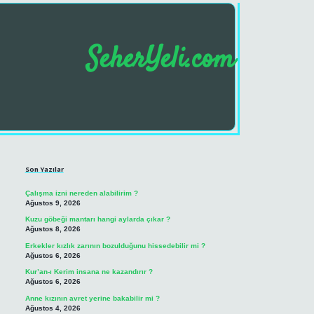
SeherYeli.com
Sidebar
https://betci.co/
famecasino gi
Son Yazılar
Çalışma izni nereden alabilirim ?
Ağustos 9, 2026
Kuzu göbeği mantarı hangi aylarda çıkar ?
Ağustos 8, 2026
Erkekler kızlık zarının bozulduğunu hissedebilir mi ?
Ağustos 6, 2026
Kur’an-ı Kerim insana ne kazandırır ?
Ağustos 6, 2026
Anne kızının avret yerine bakabilir mi ?
Ağustos 4, 2026