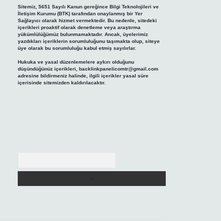
Sitemiz, 5651 Sayılı Kanun gereğince Bilgi Teknolojileri ve
İletişim Kurumu (BTK) tarafından onaylanmış bir Yer
Sağlayıcı olarak hizmet vermektedir. Bu nedenle, sitedeki
içerikleri proaktif olarak denetleme veya araştırma
yükümlülüğümüz bulunmamaktadır. Ancak, üyelerimiz
yazdıkları içeriklerin sorumluluğunu taşımakta olup, siteye
üye olarak bu sorumluluğu kabul etmiş sayılırlar.
Hukuka ve yasal düzenlemelere aykırı olduğunu
düşündüğünüz içerikleri,
backlinkpanelicomtr@gmail.com
adresine bildirmeniz halinde, ilgili içerikler yasal süre
içerisinde sitemizden kaldırılacaktır.
Arama