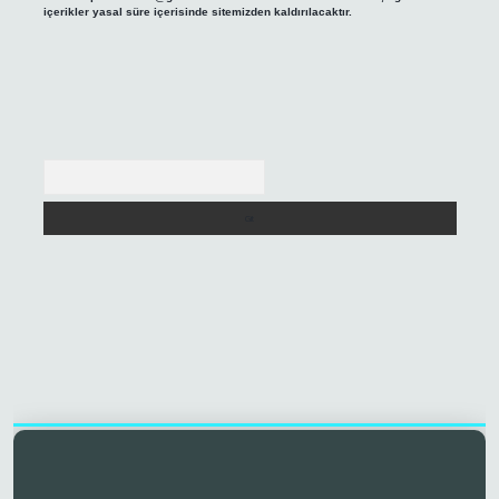
içerikler yasal süre içerisinde sitemizden kaldırılacaktır.
Arama
.co/
famecasino giriş
vdcasino yeni giriş
betexper.xyz
tulipbet giriş