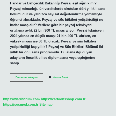
Parklar ve Bahçecilik Bakanlığı Peyzaj eşit ağırlık mı?
Peyzaj mimarlığı, üniversitelerde okutulan dört yıllık lisans
bölümüdür ve yalnızca sayısal değerlendirme yöntemiyle
öğrenci almaktadır. Peyzaj ve süs bitkileri yetiştiriciliği ne
kadar maaş alır? Verilere göre bir peyzaj teknisyeni
ortalama aylık 22 bin 900 TL maaş alıyor. Peyzaj teknisyeni
2024 yılında en düşük maaşı 21 bin 400 TL alırken, en
yüksek maaşı ise 30 TL olacak. Peyzaj ve süs bitkileri
yetiştiriciliği kaç yıllık? Peyzaj ve Süs Bitkileri Bölümü iki
yıllık bir ön lisans programıdır. Bu alana ilgi duyan
adayların öncelikle lise diplomasına veya eşdeğerine
sahip…
Peyzaj
Devamını okuyun
Yorum Bırak
Ve
Süs
Bitkileri
Yetiştiriciliği
Sayısal
https://warriforum.com
https://cartoonsshop.com.tr
Mı
https://sosmed.com.tr
Sitemap