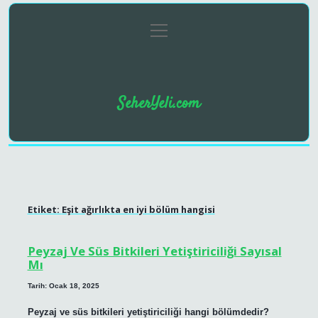
menüyü
Anasayfa
Gizlilik Politikası
Yasal Uyarı
aç
SeherYeli.com
Etiket:
Eşit ağırlıkta en iyi bölüm hangisi
Peyzaj Ve Süs Bitkileri Yetiştiriciliği Sayısal
Mı
Tarih: Ocak 18, 2025
Peyzaj ve süs bitkileri yetiştiriciliği hangi bölümdedir?