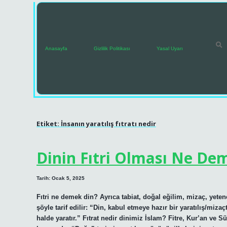
Anasayfa
Gizlilik Politikası
Yasal Uyarı
Etiket:
İnsanın yaratılış fıtratı nedir
Dinin Fıtri Olması Ne De
Tarih: Ocak 5, 2025
Fıtri ne demek din? Ayrıca tabiat, doğal eğilim, mizaç, yetene
şöyle tarif edilir: “Din, kabul etmeye hazır bir yaratılış/mizaç
halde yaratır.” Fıtrat nedir dinimiz İslam? Fitre, Kur’an ve 