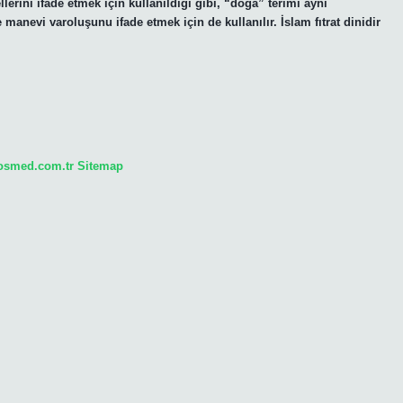
lerini ifade etmek için kullanıldığı gibi, “doğa” terimi aynı
anevi varoluşunu ifade etmek için de kullanılır. İslam fıtrat dinidir
sosmed.com.tr
Sitemap