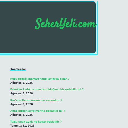
SeherYeli.com
Sidebar
https://betci.co/
famecasino gir
Son Yazılar
Kuzu göbeği mantarı hangi aylarda çıkar ?
Ağustos 8, 2026
Erkekler kızlık zarının bozulduğunu hissedebilir mi ?
Ağustos 6, 2026
Kur’an-ı Kerim insana ne kazandırır ?
Ağustos 6, 2026
Anne kızının avret yerine bakabilir mi ?
Ağustos 4, 2026
Tuzlu suda ayak ne kadar bekletilir ?
Temmuz 31, 2026