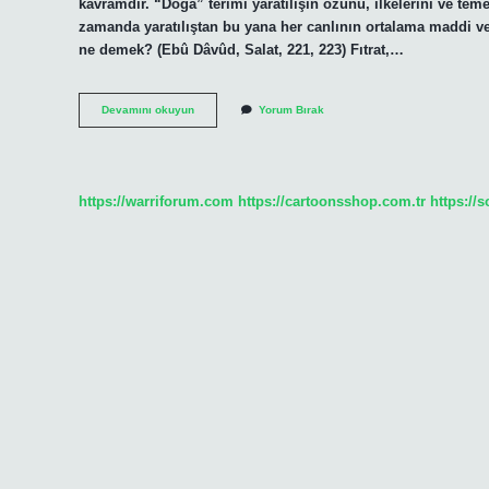
kavramdır. “Doğa” terimi yaratılışın özünü, ilkelerini ve temel
zamanda yaratılıştan bu yana her canlının ortalama maddi ve m
ne demek? (Ebû Dâvûd, Salat, 221, 223) Fıtrat,…
Dinin
Devamını okuyun
Yorum Bırak
Fıtri
Olması
Ne
Demektir
https://warriforum.com
https://cartoonsshop.com.tr
https://