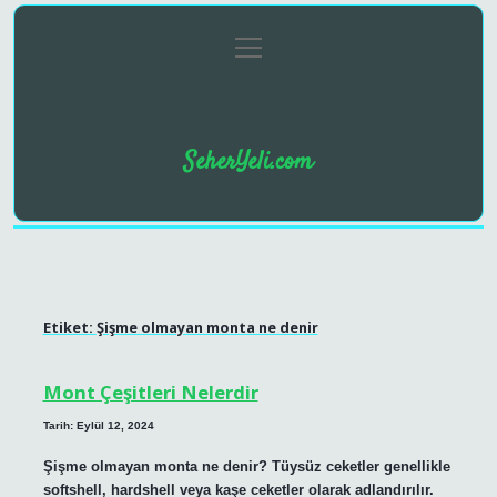
menüyü
Anasayfa
Gizlilik Politikası
Yasal Uyarı
aç
SeherYeli.com
Etiket:
Şişme olmayan monta ne denir
Mont Çeşitleri Nelerdir
Tarih: Eylül 12, 2024
Şişme olmayan monta ne denir? Tüysüz ceketler genellikle
softshell, hardshell veya kaşe ceketler olarak adlandırılır.