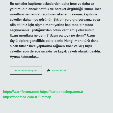
Bu ceketler kapitone ceketlerden daha ince ve daha az
yalıtımlıdır, ancak hafiflik ve hareket özgürlüğü sunar. Ince
montlara ne denir? Kapitone ceketlerin aksine, kapitone
ceketler daha ince görünür. Şık bir yere gidiyorsanız veya
ofis stiliniz için şişme mont yerine kapitone bir mont
seçiyorsanız, şıklığınızdan ödün vermemiş olursunuz.
Uzun montlara ne denir? Uzun paltoya ne denir? Uzun
tüylü tiplere genellikle palto denir. Hangi mont türü daha
sıcak tutar? İnce yapılarına rağmen fiber ve kuş tüyü
ceketler son derece sıcaktır ve kayak ceketi olarak idealdir.
Ayrıca katmanlar…
Mont
Devamını okuyun
Yorum Bırak
Çeşitleri
Nelerdir
https://warriforum.com
https://cartoonsshop.com.tr
https://sosmed.com.tr
Sitemap