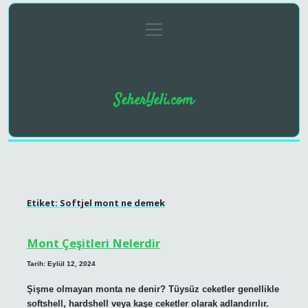
menüyü
Anasayfa
Gizlilik Politikası
Yasal Uyarı
aç
SeherYeli.com
Etiket:
Softjel mont ne demek
Mont Çeşitleri Nelerdir
Tarih: Eylül 12, 2024
Şişme olmayan monta ne denir? Tüysüz ceketler genellikle
softshell, hardshell veya kaşe ceketler olarak adlandırılır.