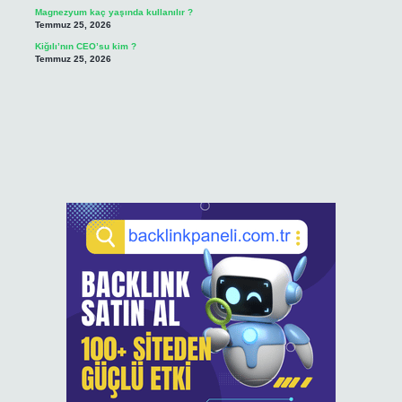
Magnezyum kaç yaşında kullanılır ?
Temmuz 25, 2026
Kiğılı’nın CEO’su kim ?
Temmuz 25, 2026