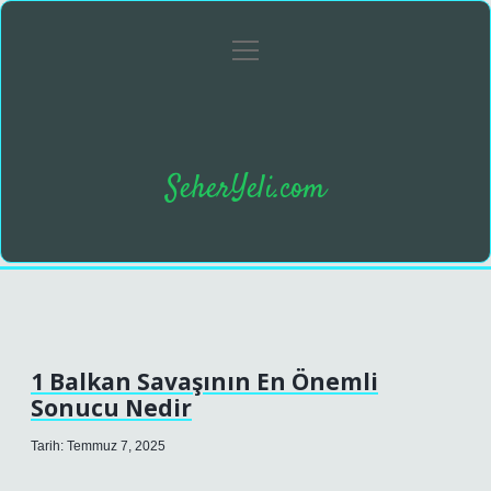
menüyü
Anasayfa
Gizlilik Politikası
Yasal Uyarı
aç
SeherYeli.com
1 Balkan Savaşının En Önemli
Sonucu Nedir
Tarih: Temmuz 7, 2025