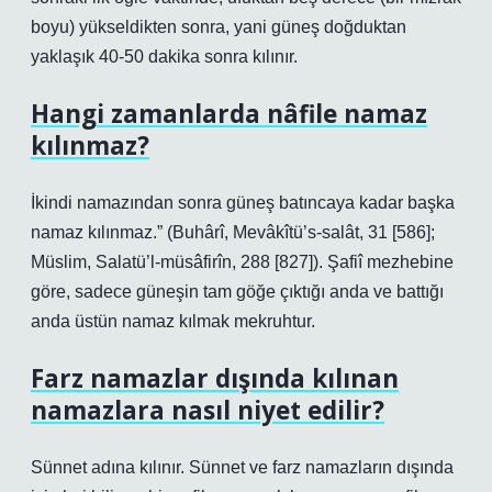
boyu) yükseldikten sonra, yani güneş doğduktan
yaklaşık 40-50 dakika sonra kılınır.
Hangi zamanlarda nâfile namaz
kılınmaz?
İkindi namazından sonra güneş batıncaya kadar başka
namaz kılınmaz.” (Buhârî, Mevâkîtü’s-salât, 31 [586];
Müslim, Salatü’l-müsâfirîn, 288 [827]). Şafiî mezhebine
göre, sadece güneşin tam göğe çıktığı anda ve battığı
anda üstün namaz kılmak mekruhtur.
Farz namazlar dışında kılınan
namazlara nasıl niyet edilir?
Sünnet adına kılınır. Sünnet ve farz namazların dışında