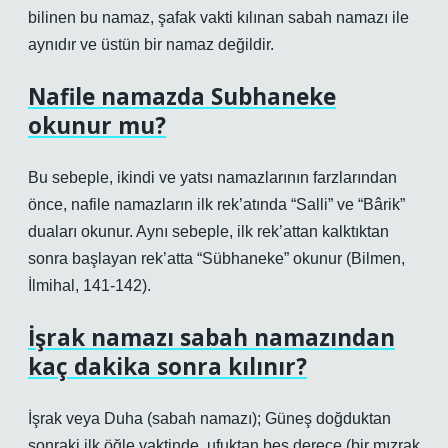
bilinen bu namaz, şafak vakti kılınan sabah namazı ile
aynıdır ve üstün bir namaz değildir.
Nafile namazda Subhaneke
okunur mu?
Bu sebeple, ikindi ve yatsı namazlarının farzlarından
önce, nafile namazların ilk rek’atında “Salli” ve “Bârik”
duaları okunur. Aynı sebeple, ilk rek’attan kalktıktan
sonra başlayan rek’atta “Sübhaneke” okunur (Bilmen,
İlmihal, 141-142).
İşrak namazı sabah namazından
kaç dakika sonra kılınır?
İşrak veya Duha (sabah namazı); Güneş doğduktan
sonraki ilk öğle vaktinde, ufuktan beş derece (bir mızrak