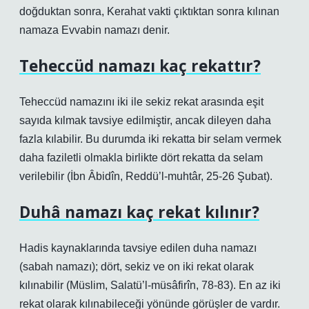
doğduktan sonra, Kerahat vakti çıktıktan sonra kılınan
namaza Evvabin namazı denir.
Teheccüd namazı kaç rekattır?
Teheccüd namazını iki ile sekiz rekat arasında eşit
sayıda kılmak tavsiye edilmiştir, ancak dileyen daha
fazla kılabilir. Bu durumda iki rekatta bir selam vermek
daha faziletli olmakla birlikte dört rekatta da selam
verilebilir (İbn Âbidîn, Reddü’l-muhtâr, 25-26 Şubat).
Duhâ namazı kaç rekat kılınır?
Hadis kaynaklarında tavsiye edilen duha namazı
(sabah namazı); dört, sekiz ve on iki rekat olarak
kılınabilir (Müslim, Salatü’l-müsâfirîn, 78-83). En az iki
rekat olarak kılınabileceği yönünde görüşler de vardır.