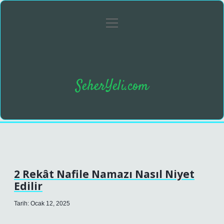
menüyü
Anasayfa
Gizlilik Politikası
Yasal Uyarı
aç
SeherYeli.com
2 Rekât Nafile Namazı Nasıl Niyet
Edilir
Tarih: Ocak 12, 2025