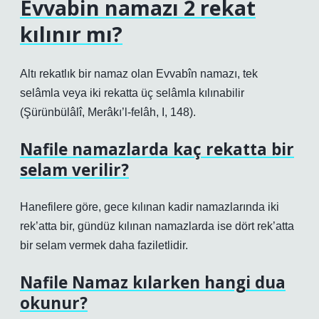
Evvabin namazı 2 rekat
kılınır mı?
Altı rekatlık bir namaz olan Evvabîn namazı, tek
selâmla veya iki rekatta üç selâmla kılınabilir
(Şürünbülâlî, Merâkı’l-felâh, I, 148).
Nafile namazlarda kaç rekatta bir
selam verilir?
Hanefilere göre, gece kılınan kadir namazlarında iki
rek’atta bir, gündüz kılınan namazlarda ise dört rek’atta
bir selam vermek daha faziletlidir.
Nafile Namaz kılarken hangi dua
okunur?