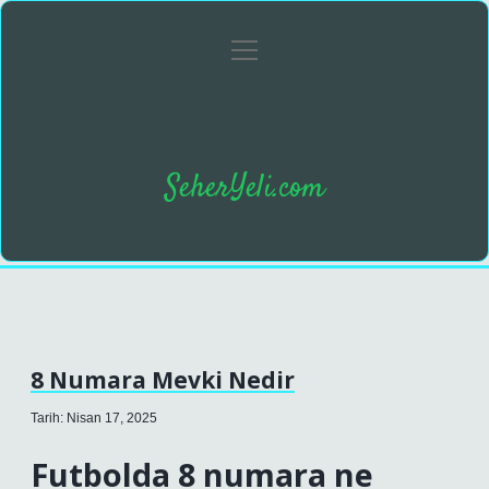
menüyü
Anasayfa
Gizlilik Politikası
Yasal Uyarı
aç
SeherYeli.com
8 Numara Mevki Nedir
Tarih: Nisan 17, 2025
Futbolda 8 numara ne