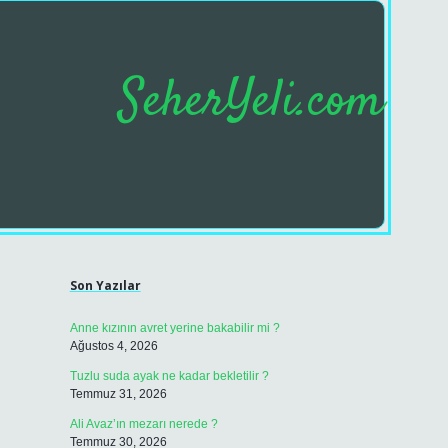
SeherYeli.com
Sidebar
https://betci.c
Son Yazılar
Anne kızının avret yerine bakabilir mi ?
Ağustos 4, 2026
Tuzlu suda ayak ne kadar bekletilir ?
Temmuz 31, 2026
Ali Avaz’ın mezarı nerede ?
Temmuz 30, 2026