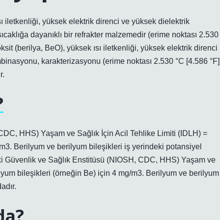
ı iletkenliği, yüksek elektrik direnci ve yüksek dielektrik
caklığa dayanıklı bir refrakter malzemedir (erime noktası 2.530
it (berilya, BeO), yüksek ısı iletkenliği, yüksek elektrik direnci
mbinasyonu, karakterizasyonu (erime noktası 2.530 °C [4.586 °F]
r.
?
CDC, HHS) Yaşam ve Sağlık İçin Acil Tehlike Limiti (IDLH) =
m3. Berilyum ve berilyum bileşikleri iş yerindeki potansiyel
eki Güvenlik ve Sağlık Enstitüsü (NIOSH, CDC, HHS) Yaşam ve
ilyum bileşikleri (örneğin Be) için 4 mg/m3. Berilyum ve berilyum
adır.
da?