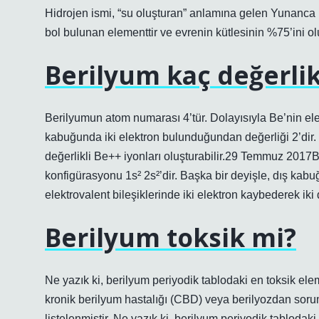
Hidrojen ismi, “su oluşturan” anlamına gelen Yunanca 
bol bulunan elementtir ve evrenin kütlesinin %75’ini ol
Berilyum kaç değerlik
Berilyumun atom numarası 4’tür. Dolayısıyla Be’nin elek
kabuğunda iki elektron bulunduğundan değerliği 2’dir. B
değerlikli Be++ iyonları oluşturabilir.29 Temmuz 2017B
konfigürasyonu 1s² 2s²’dir. Başka bir deyişle, dış kabu
elektrovalent bileşiklerinde iki elektron kaybederek iki d
Berilyum toksik mi?
Ne yazık ki, berilyum periyodik tablodaki en toksik elem
kronik berilyum hastalığı (CBD) veya berilyozdan soru
listelenmiştir. Ne yazık ki, berilyum periyodik tablodak