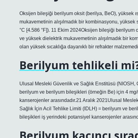
Oksijen bileşiği berilyum oksit (berilya, BeO), yüksek ıs
mukavemetinin alışılmadık bir kombinasyonu, yüksek sı
°C [4.586 °F]). 11 Ekim 2024Oksijen bileşiği berilyum oks
ve yüksek dielektrik mukavemetinin alışılmadık bir ko
olan yüksek sıcaklığa dayanıklı bir refrakter malzemedi
Berilyum tehlikeli mi
Ulusal Mesleki Güvenlik ve Sağlık Enstitüsü (NIOSH, 
berilyum ve berilyum bileşikleri (örneğin Be) için 4 mg/
kanserojenler arasındadır.21 Aralık 2021Ulusal Mesl
Sağlık İçin Acil Tehlike Limiti (IDLH) = berilyum ve ber
bileşikleri iş yerindeki potansiyel kanserojenler arasınd
Berilyum kaçıncı sıra