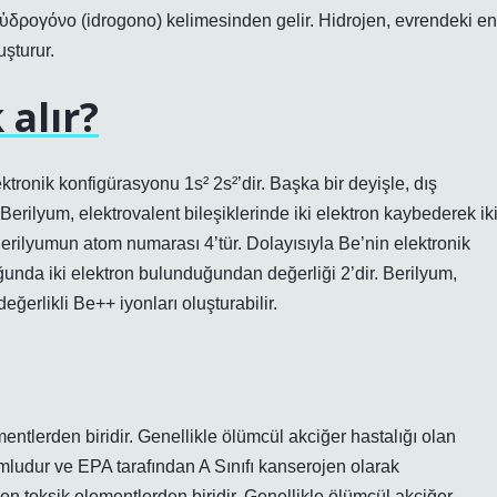
ὑδρογόνο (idrogono) kelimesinden gelir. Hidrojen, evrendeki en
uşturur.
 alır?
tronik konfigürasyonu 1s² 2s²’dir. Başka bir deyişle, dış
erilyum, elektrovalent bileşiklerinde iki elektron kaybederek ik
erilyumun atom numarası 4’tür. Dolayısıyla Be’nin elektronik
ğunda iki elektron bulunduğundan değerliği 2’dir. Berilyum,
eğerlikli Be++ iyonları oluşturabilir.
entlerden biridir. Genellikle ölümcül akciğer hastalığı olan
mludur ve EPA tarafından A Sınıfı kanserojen olarak
i en toksik elementlerden biridir. Genellikle ölümcül akciğer