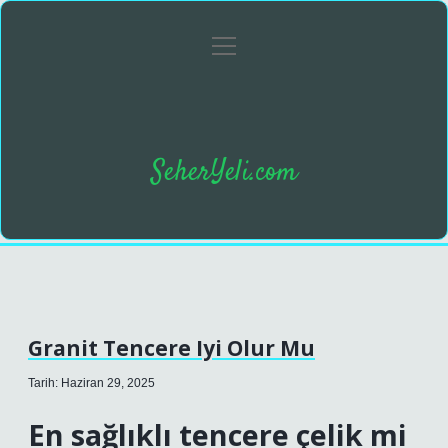
menüyü
Anasayfa
Gizlilik Politikası
Yasal Uyarı
aç
SeherYeli.com
Granit Tencere Iyi Olur Mu
Tarih: Haziran 29, 2025
En sağlıklı tencere çelik mi