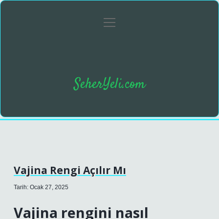
menüyü
Anasayfa
Gizlilik Politikası
Yasal Uyarı
aç
SeherYeli.com
Vajina Rengi Açılır Mı
Tarih: Ocak 27, 2025
Vajina rengini nasıl